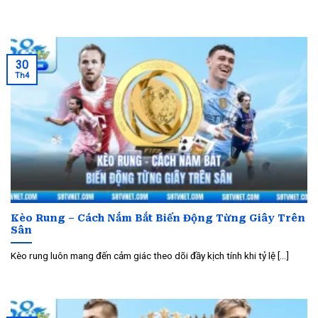
30
Th4
Kèo Rung – Cách Nắm Bắt Biến Động Từng Giây Trên
Sân
Kèo rung luôn mang đến cảm giác theo dõi đầy kịch tính khi tỷ lệ [...]