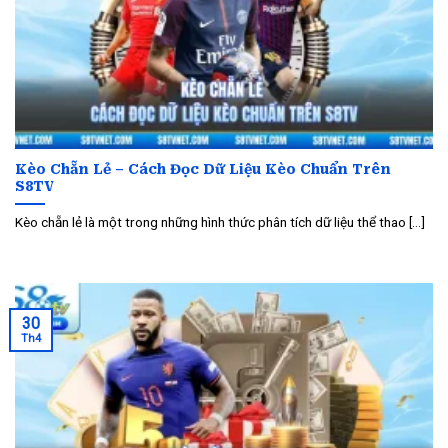
Kèo Chẵn Lẻ – Cách Đọc Dữ Liệu Kèo Chuẩn Trên
S8TV
Kèo chẵn lẻ là một trong những hình thức phân tích dữ liệu thể thao [...]
30
Th4