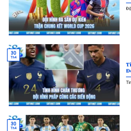
Độ
30
Th4
T
Đ
Tì
30
Th4