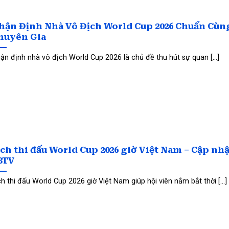
hận Định Nhà Vô Địch World Cup 2026 Chuẩn Cùn
huyên Gia
ận định nhà vô địch World Cup 2026 là chủ đề thu hút sự quan [...]
ịch thi đấu World Cup 2026 giờ Việt Nam – Cập nhậ
8TV
ch thi đấu World Cup 2026 giờ Việt Nam giúp hội viên nắm bắt thời [...]