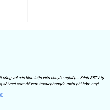
t cùng với các bình luận viên chuyên nghiệp... Kênh S8TV tự
ng s8tvnet.com để xem tructiepbongda miễn phí hôm nay!
HỆ