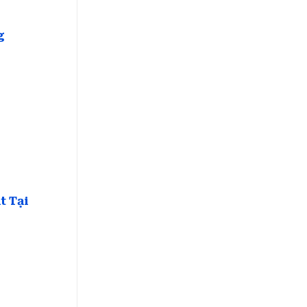
g
t Tại