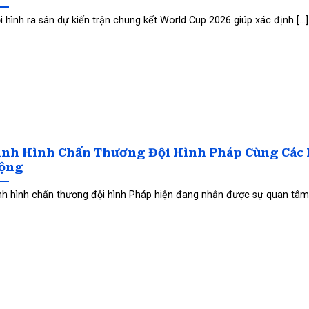
i hình ra sân dự kiến trận chung kết World Cup 2026 giúp xác định [...]
ình Hình Chấn Thương Đội Hình Pháp Cùng Các 
ộng
nh hình chấn thương đội hình Pháp hiện đang nhận được sự quan tâm từ