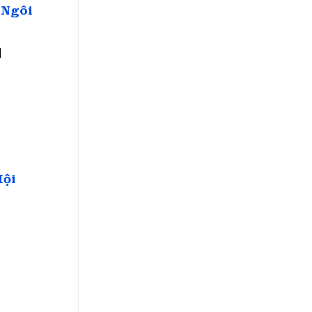
 Ngôi
]
Hội