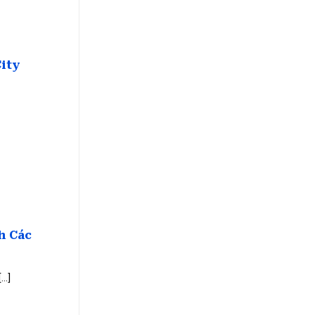
ity
h Các
..]