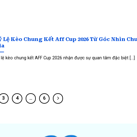
ỷ Lệ Kèo Chung Kết Aff Cup 2026 Từ Góc Nhìn Ch
ia
 lệ kèo chung kết AFF Cup 2026 nhận được sự quan tâm đặc biệt [...]
3
4
…
6