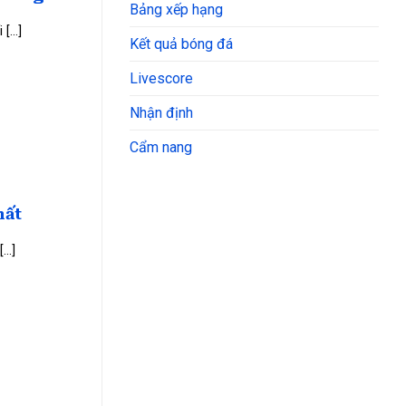
Bảng xếp hạng
...]
Kết quả bóng đá
Livescore
Nhận định
Cẩm nang
hất
..]