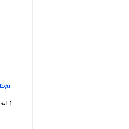
Hiệu
 [...]