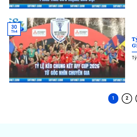
30
Th4
T
G
Tỷ
1
2