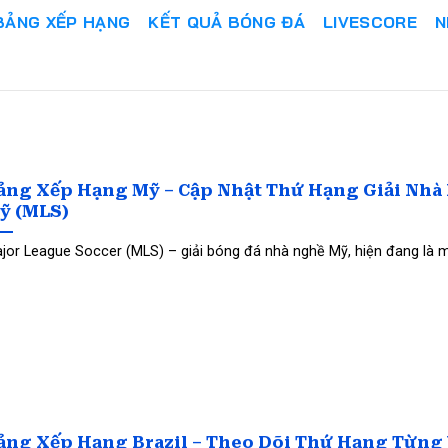
BẢNG XẾP HẠNG
KẾT QUẢ BÓNG ĐÁ
LIVESCORE
N
ảng Xếp Hạng Mỹ – Cập Nhật Thứ Hạng Giải Nhà
ỹ (MLS)
jor League Soccer (MLS) – giải bóng đá nhà nghề Mỹ, hiện đang là một
ảng Xếp Hạng Brazil – Theo Dõi Thứ Hạng Từng