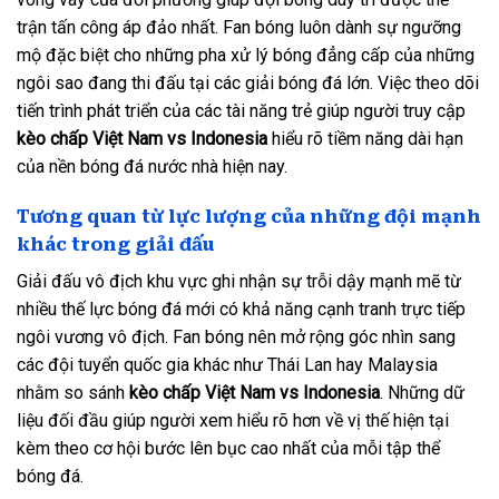
trận tấn công áp đảo nhất. Fan bóng luôn dành sự ngưỡng
mộ đặc biệt cho những pha xử lý bóng đẳng cấp của những
ngôi sao đang thi đấu tại các giải bóng đá lớn. Việc theo dõi
tiến trình phát triển của các tài năng trẻ giúp người truy cập
kèo chấp Việt Nam vs Indonesia
hiểu rõ tiềm năng dài hạn
của nền bóng đá nước nhà hiện nay.
Tương quan từ lực lượng của những đội mạnh
khác trong giải đấu
Giải đấu vô địch khu vực ghi nhận sự trỗi dậy mạnh mẽ từ
nhiều thế lực bóng đá mới có khả năng cạnh tranh trực tiếp
ngôi vương vô địch. Fan bóng nên mở rộng góc nhìn sang
các đội tuyển quốc gia khác như Thái Lan hay Malaysia
nhằm so sánh
kèo chấp Việt Nam vs Indonesia
. Những dữ
liệu đối đầu giúp người xem hiểu rõ hơn về vị thế hiện tại
kèm theo cơ hội bước lên bục cao nhất của mỗi tập thể
bóng đá.