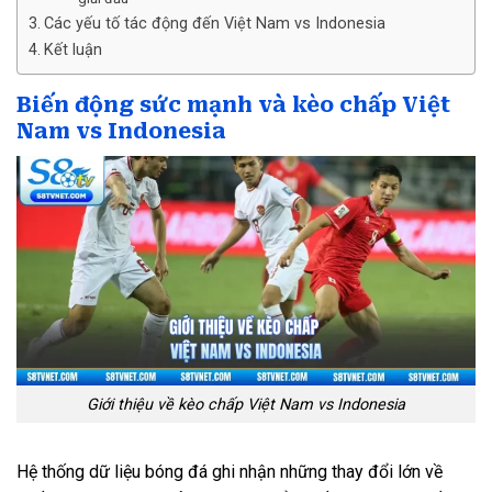
Các yếu tố tác động đến Việt Nam vs Indonesia
Kết luận
Biến động sức mạnh và kèo chấp Việt
Nam vs Indonesia
Giới thiệu về kèo chấp Việt Nam vs Indonesia
Hệ thống dữ liệu bóng đá ghi nhận những thay đổi lớn về