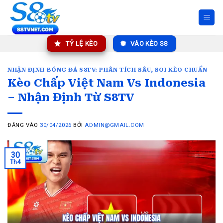
Bỏ
qua
nội
dung
TỶ LỆ KÈO
VÀO KÈO S8
NHẬN ĐỊNH BÓNG ĐÁ S8TV: PHÂN TÍCH SÂU, SOI KÈO CHUẨN
Kèo Chấp Việt Nam Vs Indonesia
– Nhận Định Từ S8TV
ĐĂNG VÀO
30/04/2026
BỞI
ADMIN@GMAIL.COM
30
Th4