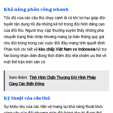
Khả năng phản công nhanh
Tốc độ của các cầu thủ chạy cánh là vũ khí lợi hại giúp đội
tuyển tận dụng tối đa những kẽ hở trong đội hình dâng cao
của đối thủ. Người truy cập thường xuyên thấy những pha
chuyển trạng thái chớp nhoáng mang lại bàn thắng quý giá
cho đội bóng trong các cuộc đối đầu mang tính quyết định.
Phân tích chi tiết về
kèo chấp Việt Nam vs Indonesia
hỗ trợ
fan bóng nhận diện đúng thời điểm đội nhà chiếm ưu thế về
mặt thế trận trên sân cỏ.
Xem thêm:
Tình Hình Chấn Thương Đội Hình Pháp
Cùng Các Biến Động
Kỹ thuật của cầu thủ
Sự khéo léo của các tiền vệ mang lại khả năng thoát khỏi
vòng vây của đối phương giúp đội bóng duy trì được thế