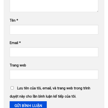
Tên
*
Email
*
Trang web
Lưu tên của tôi, email, và trang web trong trình
duyệt này cho lần bình luận kế tiếp của tôi.