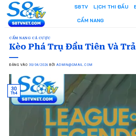
Bỏ
S8TV
LỊCH THI ĐẤU
qua
nội
CẨM NANG
dung
CẨM NANG CÁ CƯỢC
Kèo Phá Trụ Đầu Tiên Và Tr
ĐĂNG VÀO
30/04/2026
BỞI
ADMIN@GMAIL.COM
30
Th4