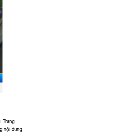
. Trang
ng nội dung