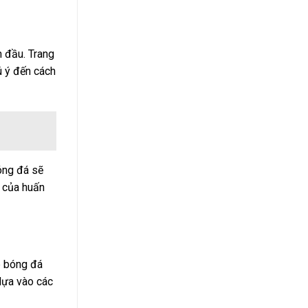
n đầu. Trang
ú ý đến cách
bóng đá sẽ
u của huấn
b bóng đá
dựa vào các