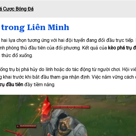
Cá Cược Bóng Đá
 trong Liên Minh
hai lựa chọn tương ứng với hai đội tuyển đang đối đầu trực tiếp.
rình phòng thủ đầu tiên của đối phương. Kết quả của
kèo phá trụ đ
h thức đổ xuống.
huống trụ bị phá hủy do lính hoặc do tác động từ người chơi. Hội v
ng khai trước khi bắt đầu tham gia nhận định. Việc nắm vững cách
rụ đầu tiên
đầy tiềm năng.