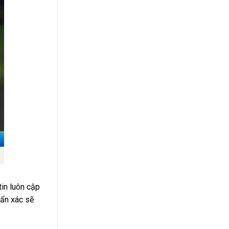
tin luôn cập
ẩn xác sẽ