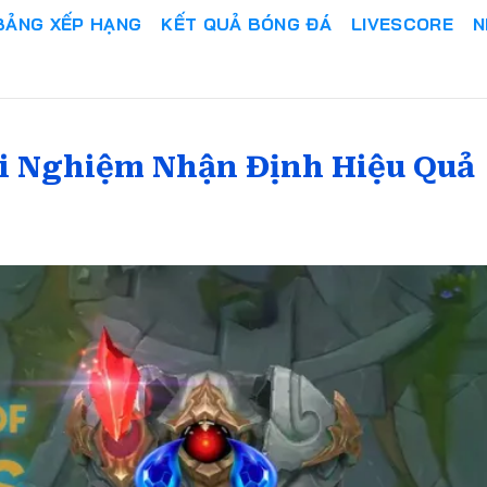
BẢNG XẾP HẠNG
KẾT QUẢ BÓNG ĐÁ
LIVESCORE
N
ải Nghiệm Nhận Định Hiệu Quả