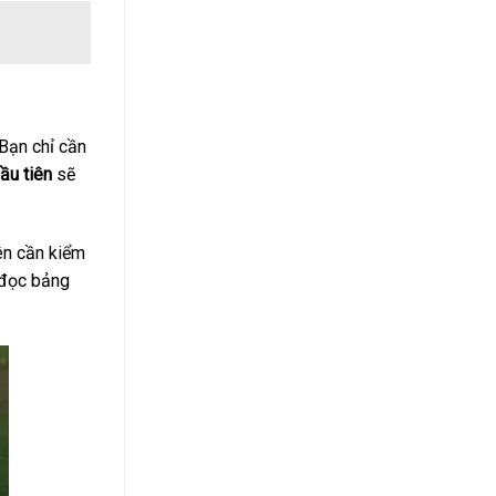
 Bạn chỉ cần
ầu tiên
sẽ
iên cần kiểm
 đọc bảng