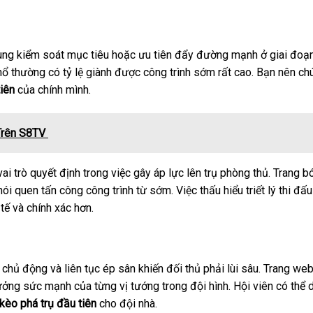
rung kiểm soát mục tiêu hoặc ưu tiên đẩy đường mạnh ở giai đoạ
nổ thường có tỷ lệ giành được công trình sớm rất cao. Bạn nên ch
tiên
của chính mình.
Trên S8TV
ai trò quyết định trong việc gây áp lực lên trụ phòng thủ. Trang 
i quen tấn công công trình từ sớm. Việc thấu hiểu triết lý thi đấ
tế và chính xác hơn.
hủ động và liên tục ép sân khiến đối thủ phải lùi sâu. Trang we
ưởng sức mạnh của từng vị tướng trong đội hình. Hội viên có thể 
kèo phá trụ đầu tiên
cho đội nhà.