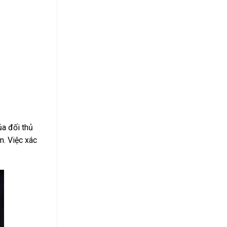
ủa đối thủ
m. Việc xác