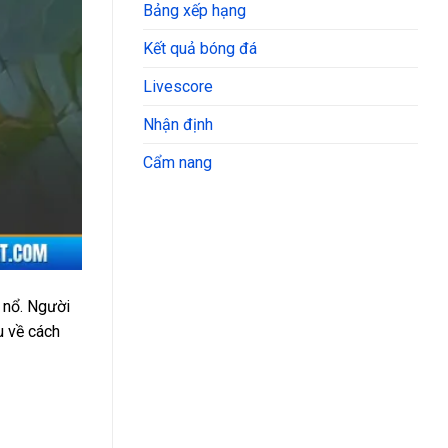
Bảng xếp hạng
Kết quả bóng đá
Livescore
Nhận định
Cẩm nang
 nổ. Người
u về cách