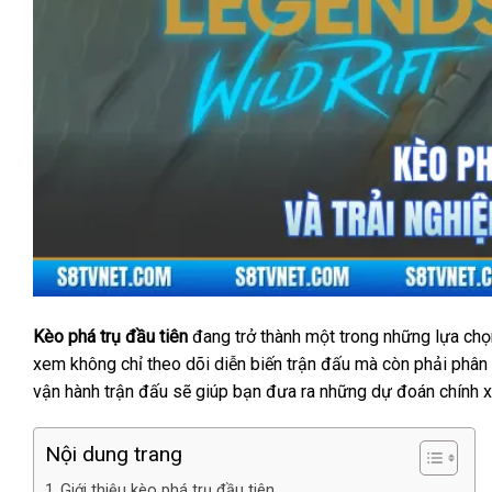
Kèo phá trụ đầu tiên
đang trở thành một trong những lựa chọ
xem không chỉ theo dõi diễn biến trận đấu mà còn phải phân t
vận hành trận đấu sẽ giúp bạn đưa ra những dự đoán chính xá
Nội dung trang
Giới thiệu kèo phá trụ đầu tiên