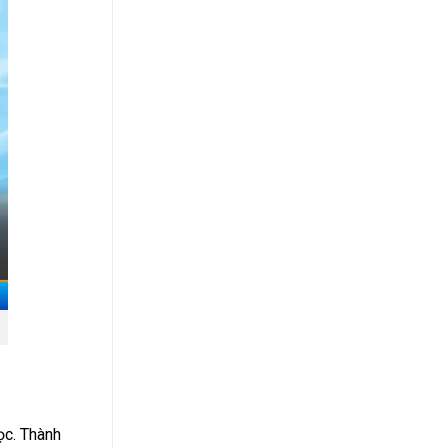
ọc. Thành