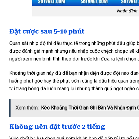
Nhận định 
Đặt cược sau 5-10 phút
Quan sát nhịp độ thi đấu thực tế trong những phút đầu giúp b
được đánh giá mạnh nhưng nếu nhập cuộc chệch choạc sẽ k
người xem nên bình tĩnh theo dõi trước khi đưa ra lệnh chọn 
Khoảng thời gian này đủ để bạn nhận diện được đội nào đang 
huống phạt góc hay thẻ phạt sớm cũng là dấu hiệu quan trọn
tại trang bóng đá luôn mang lại những thành quả ngọt ngào 
Xem thêm:
Kèo Khoảng Thời Gian Ghi Bàn Và Nhận Định
Không nên đặt trước 2 tiếng
Việc chốt hạ lựa chọn quá sớm khiến bạn dễ gặp rủi ro nếu c