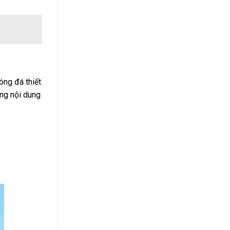
óng đá thiết
ng nội dung