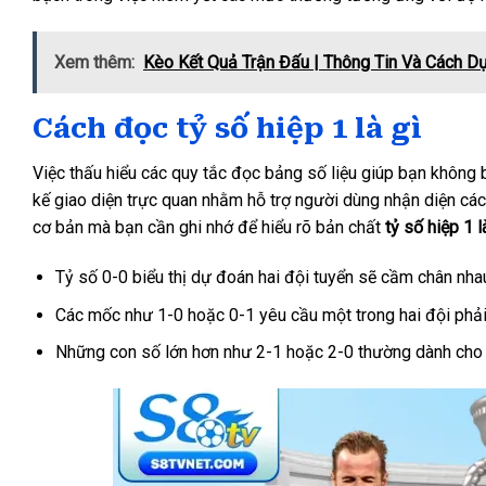
Xem thêm:
Kèo Kết Quả Trận Đấu | Thông Tin Và Cách D
Cách đọc tỷ số hiệp 1 là gì
Việc thấu hiểu các quy tắc đọc bảng số liệu giúp bạn không b
kế giao diện trực quan nhằm hỗ trợ người dùng nhận diện c
cơ bản mà bạn cần ghi nhớ để hiểu rõ bản chất
tỷ số hiệp 1 l
Tỷ số 0-0 biểu thị dự đoán hai đội tuyển sẽ cầm chân nha
Các mốc như 1-0 hoặc 0-1 yêu cầu một trong hai đội phải
Những con số lớn hơn như 2-1 hoặc 2-0 thường dành cho cá