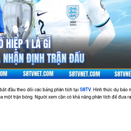
 bắt đầu theo dõi các bảng phân tích tại
S8TV
. Hình thức dự báo 
của một trận bóng. Người xem cần có khả năng phân tích để đưa ra