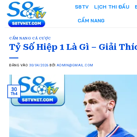
Bỏ
S8TV
LỊCH THI ĐẤU
qua
nội
CẨM NANG
dung
CẨM NANG CÁ CƯỢC
Tỷ Số Hiệp 1 Là Gì – Giải T
ĐĂNG VÀO
30/04/2026
BỞI
ADMIN@GMAIL.COM
30
Th4