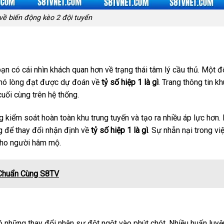
về biến động kèo 2 đội tuyển
ạn có cái nhìn khách quan hơn về trạng thái tâm lý cầu thủ. Một 
hó lòng đạt được dự đoán về
tỷ số hiệp 1 là gì
. Trang thông tin k
cuối cùng trên hệ thống.
kiểm soát hoàn toàn khu trung tuyến và tạo ra nhiều áp lực hơn.
g để thay đổi nhận định về
tỷ số hiệp 1 là gì
. Sự nhẫn nại trong vi
cho người hâm mộ.
 Chuẩn Cùng S8TV
ó những thay đổi nhân sự đột ngột vào phút chót. Nhiều huấn luyệ