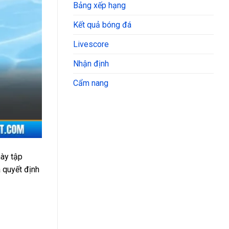
Bảng xếp hạng
Kết quả bóng đá
Livescore
Nhận định
Cẩm nang
này tập
 quyết định