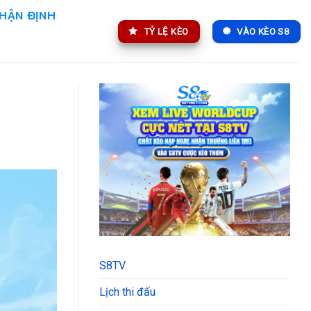
HẬN ĐỊNH
TỶ LỆ KÈO
VÀO KÈO S8
S8TV
Lịch thi đấu