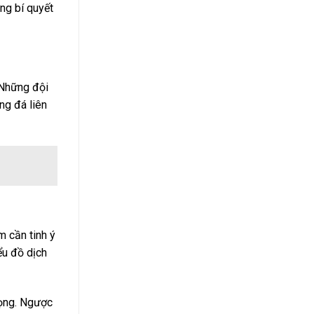
ững bí quyết
 Những đội
ng đá liên
m cần tinh ý
ểu đồ dịch
rọng. Ngược